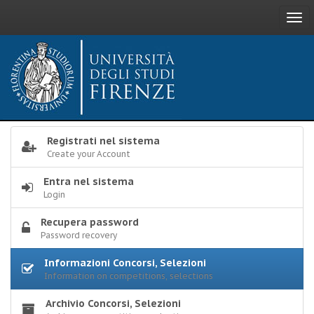
Togg
navi
Registrati nel sistema
Create your Account
Entra nel sistema
Login
Recupera password
Password recovery
Informazioni Concorsi, Selezioni
Information on competitions, selections
Archivio Concorsi, Selezioni