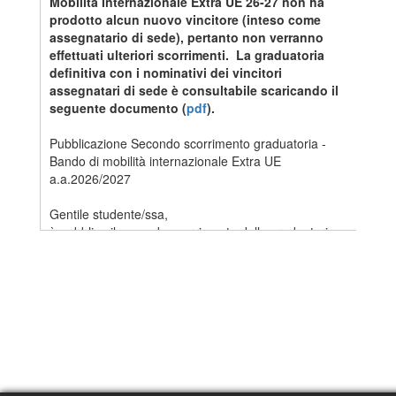
Mobilità Internazionale Extra UE 26-27 non ha
prodotto alcun nuovo vincitore (inteso come
assegnatario di sede), pertanto non verranno
effettuati ulteriori scorrimenti. La graduatoria
definitiva con i nominativi dei vincitori
assegnatari di sede è consultabile scaricando il
seguente documento (
pdf
).
Pubblicazione Secondo scorrimento graduatoria -
Bando di mobilità internazionale Extra UE
a.a.2026/2027
Gentile studente/ssa,
è pubblico il secondo scorrimento della graduatoria
per il Bando di mobilità internazionale Extra UE
a.a.2026/2027 (
pdf
).
Lo scorrimento è pubblicato nel rispetto
dell’anonimato dei candidati. Il codice identificativo
indicato nella colonna “Codice” è visibile a ogni
candidato in Turul nella propria area personale
dedicata al concorso in oggetto.
Rileggi attentamente l’Art.9 del Bando relativo alle
procedure per l’accettazione prima di accettare