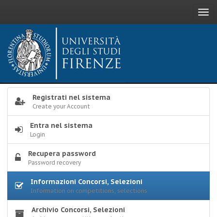
Togg
navi
Registrati nel sistema
Create your Account
Entra nel sistema
Login
Recupera password
Password recovery
Informazioni Concorsi, Selezioni
Information on competitions, selections
Archivio Concorsi, Selezioni