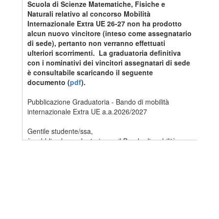
Scuola di Scienze Matematiche, Fisiche e
Naturali relativo al concorso Mobilità
Internazionale Extra UE 26-27 non ha prodotto
alcun nuovo vincitore (inteso come assegnatario
di sede), pertanto non verranno effettuati
ulteriori scorrimenti. La graduatoria definitiva
con i nominativi dei vincitori assegnatari di sede
è consultabile scaricando il seguente
documento (
pdf
).
Pubblicazione Graduatoria - Bando di mobilità
internazionale Extra UE a.a.2026/2027
Gentile studente/ssa,
è pubblica la graduatoria per il Bando di mobilità
internazionale Extra UE a.a.2026/2027 (
pdf
).
La graduatoria è pubblicata nel rispetto
dell’anonimato dei candidati. Il codice identificativo
indicato nella colonna “Codice” è visibile a ogni
candidato in Turul nella propria area personale
dedicata al concorso in oggetto.
Rileggi attentamente l’Art.9 del Bando relativo alle
procedure per l’accettazione prima di accettare