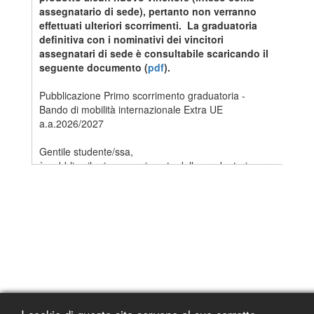
assegnatario di sede), pertanto non verranno
effettuati ulteriori scorrimenti. La graduatoria
definitiva con i nominativi dei vincitori
assegnatari di sede è consultabile scaricando il
seguente documento (
pdf
).
Pubblicazione Primo scorrimento graduatoria -
Bando di mobilità internazionale Extra UE
a.a.2026/2027
Gentile studente/ssa,
è pubblico il primo scorrimento della graduatoria per
il Bando di mobilità internazionale Extra UE
a.a.2026/2027 (
pdf
).
Lo scorrimento è pubblicato nel rispetto
dell’anonimato dei candidati. Il codice identificativo
indicato nella colonna “Codice” è visibile a ogni
candidato in Turul nella propria area personale
dedicata al concorso in oggetto.
Rileggi attentamente l’Art.9 del Bando relativo alle
procedure per l’accettazione prima di accettare
online la sede assegnata collegandoti all’indirizzo