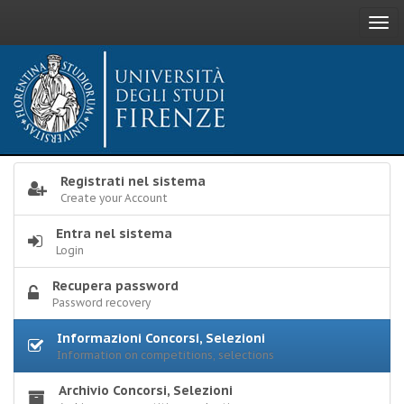
Togg
navi
Registrati nel sistema
Create your Account
Entra nel sistema
Login
Recupera password
Password recovery
Informazioni Concorsi, Selezioni
Information on competitions, selections
Archivio Concorsi, Selezioni