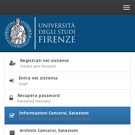
Togg
navi
Registrati nel sistema
Create your Account
Entra nel sistema
Login
Recupera password
Password recovery
Informazioni Concorsi, Selezioni
Information on competitions, selections
Archivio Concorsi, Selezioni