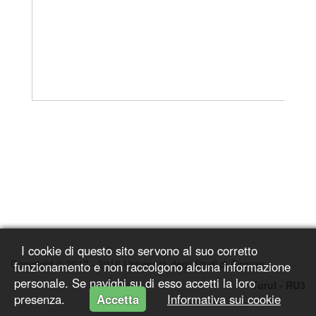
I cookie di questo sito servono al suo corretto
Copyright © 2017 - 2018 Università degli Studi di Firenze
funzionamento e non raccolgono alcuna informazione
personale. Se navighi su di esso accetti la loro
Turul -
RU3
presenza.
Accetta
Informativa sui cookie