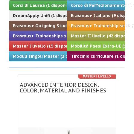
Corsi di Laurea (1 disponibili)
Corso di Perfezionamento (1 d
DreamApply Unifi (1 disponibili)
Erasmus+ Italiano (9 disponib
Erasmus+ Outgoing Students (10 disponibili)
Erasmus+ Tr
Erasmus+ Traineeships sede nominale (10 disponibili)
Master II livello (42 disponibil
Master I livello (15 disponibili)
Mobilità Paesi Extra-UE (10 di
Moduli singoli Master (2 disponibili)
Tirocinio curriculare (1 disponi
MASTER I LIVELLO
ADVANCED
INTERIOR
DESIGN.
COLOR,
MATERIAL
AND
FINISHES