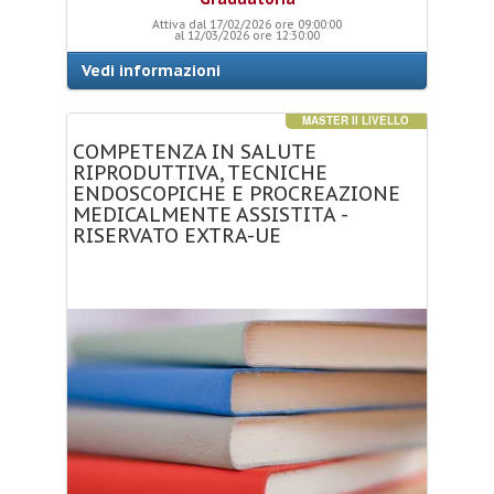
Attiva dal 17/02/2026 ore 09:00:00
al 12/03/2026 ore 12:30:00
Vedi informazioni
MASTER II LIVELLO
COMPETENZA
IN
SALUTE
RIPRODUTTIVA,
TECNICHE
ENDOSCOPICHE
E
PROCREAZIONE
MEDICALMENTE
ASSISTITA
-
RISERVATO
EXTRA-UE