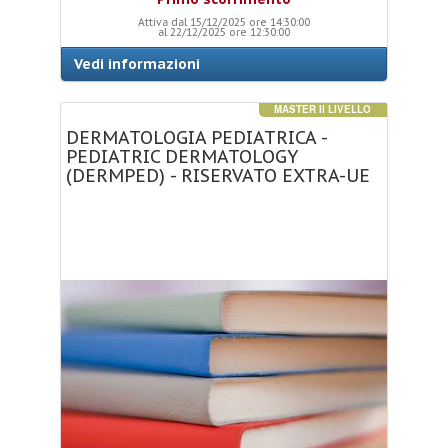
Attiva dal 15/12/2025 ore 14:30:00
al 22/12/2025 ore 12:30:00
Vedi informazioni
MASTER II LIVELLO
DERMATOLOGIA
PEDIATRICA
-
PEDIATRIC
DERMATOLOGY
(DERMPED)
-
RISERVATO
EXTRA-UE