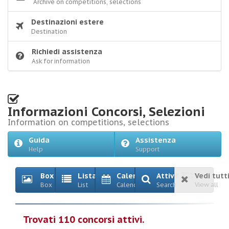
Archive on competitions, selections
Destinazioni estere
Destination
Richiedi assistenza
Ask for information
Informazioni Concorsi, Selezioni
Information on competitions, selections
Guida
Assistenza
Help
Support
Box
Lista
Calendario
Attiva Filtro
Vedi tutt
Box
List
Calendar
Search
View all
Trovati 110 concorsi attivi.