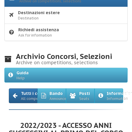
Archive on competitions, selections
Destinazioni estere
Destination
Richiedi assistenza
Ask for information
Archivio Concorsi, Selezioni
Archive on competitions, selections
Guida
Help
Tutti i concorsi
Bando
Posti
Informazio
All competitions
Announcement
Seats
Information
2022/2023 - ACCESSO ANNI